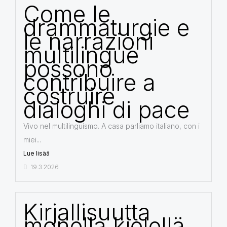
Come le
drammaturgie e
le narrazioni
multilingue
possono
contribuire a
costruire
dialoghi di pace
Vivo nel multilinguismo. A casa parliamo italiano, con i
miei...
Lue lisää
19.3.2026
Kirjallisuutta
monella kielellä