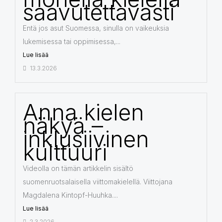
saavutettavasti
Entä jos asut Suomessa, sinulla on vaikeuksia
lukemisessa tai oppimisessa,...
Lue lisää
13.3.2026
Anna kielen
näkyä –
inklusiivinen
kulttuuri
Videolla on tämän artikkelin sisältö
suomenruotsalaisella viittomakielellä. Viittojana
Magdalena Kintopf-Huuhka....
Lue lisää
2.3.2026