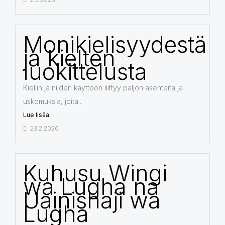
Monikielisyydestä
ja kielten
luokittelusta
Kieliin ja niiden käyttöön liittyy paljon asenteita ja
uskomuksia, joita...
Lue lisää
23.2.2026
Kuhusu Wingi
wa Lugha na
Uainishaji wa
Lugha