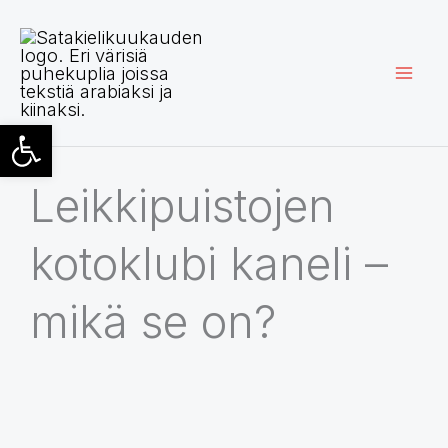
Siirry
sisältöön
Open toolbar
Leikkipuistojen
kotoklubi kaneli –
mikä se on?