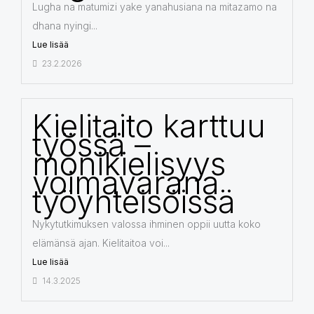
Lugha na matumizi yake yanahusiana na mitazamo na
dhana nyingi...
Lue lisää
23.2.2026
Kielitaito karttuu
työssä –
monikielisyys
voimavarana
työyhteisöissä
Nykytutkimuksen valossa ihminen oppii uutta koko
elämänsä ajan. Kielitaitoa voi...
Lue lisää
14.3.2025