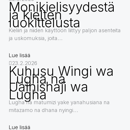
Monikielisyydestä
ja kielten
luokittelusta
Kieliin ja niiden käyttöön liittyy paljon asenteita
ja uskomuksia, joita...
Lue lisää
23.2.2026
Kuhusu Wingi wa
Lugha na
Uainishaji wa
Lugha
Lugha na matumizi yake yanahusiana na
mitazamo na dhana nyingi...
Lue lisää