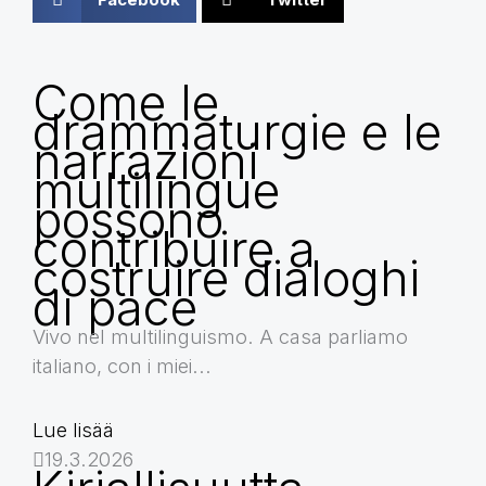
Come le
drammaturgie e le
narrazioni
multilingue
possono
contribuire a
costruire dialoghi
di pace
Vivo nel multilinguismo. A casa parliamo
italiano, con i miei...
Lue lisää
19.3.2026