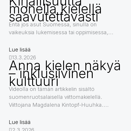
Kirjallisuutta
monella kielellä
saavutettavasti
Entä jos asut Suomessa, sinulla on
vaikeuksia lukemisessa tai oppimisessa,...
Lue lisää
13.3.2026
Anna kielen näkyä
– inklusiivinen
kulttuuri
Videolla on tämän artikkelin sisältö
suomenruotsalaisella viittomakielellä.
Viittojana Magdalena Kintopf-Huuhka....
Lue lisää
2.3.2026