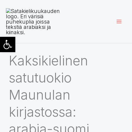
Siirry
sisältöön
Open toolbar
Kaksikielinen
satutuokio
Maunulan
kirjastossa:
arabia-suomi