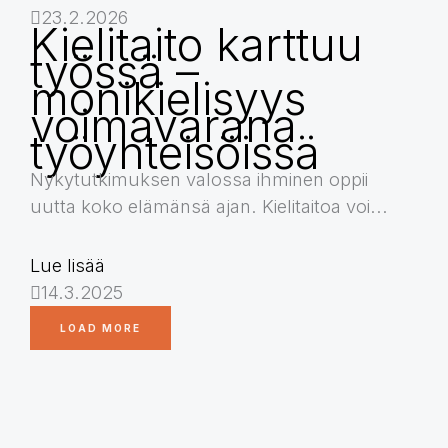
23.2.2026
Kielitaito karttuu
työssä –
monikielisyys
voimavarana
työyhteisöissä
Nykytutkimuksen valossa ihminen oppii
uutta koko elämänsä ajan. Kielitaitoa voi...
Lue lisää
14.3.2025
LOAD MORE