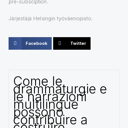
pre-subsciption.
Järjestäjä Helsingin työväenopisto.
Facebook
Twitter
Come le
drammaturgie e
le narrazioni
multilingue
possono
contribuire a
costruire