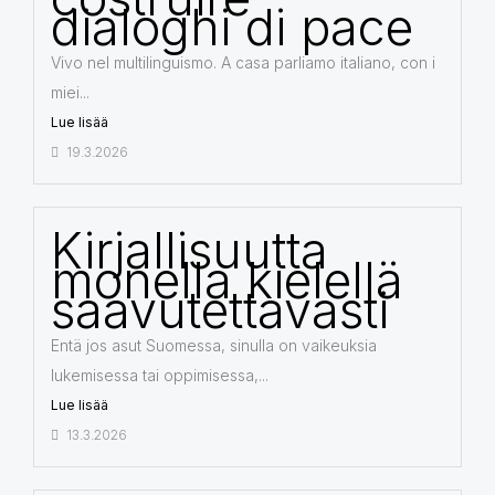
dialoghi di pace
Vivo nel multilinguismo. A casa parliamo italiano, con i
miei...
Lue lisää
19.3.2026
Kirjallisuutta
monella kielellä
saavutettavasti
Entä jos asut Suomessa, sinulla on vaikeuksia
lukemisessa tai oppimisessa,...
Lue lisää
13.3.2026