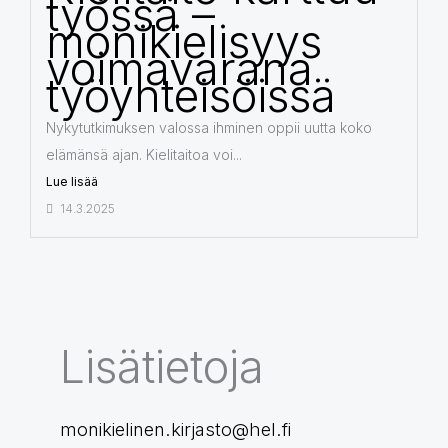
työssä –
monikielisyys
voimavarana
työyhteisöissä
Nykytutkimuksen valossa ihminen oppii uutta koko
elämänsä ajan. Kielitaitoa voi...
Lue lisää
14.3.2025
Lisätietoja
monikielinen.kirjasto@hel.fi