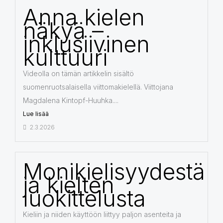
Anna kielen
näkyä –
inklusiivinen
kulttuuri
Videolla on tämän artikkelin sisältö
suomenruotsalaisella viittomakielellä. Viittojana
Magdalena Kintopf-Huuhka....
Lue lisää
2.3.2026
Monikielisyydestä
ja kielten
luokittelusta
Kieliin ja niiden käyttöön liittyy paljon asenteita ja