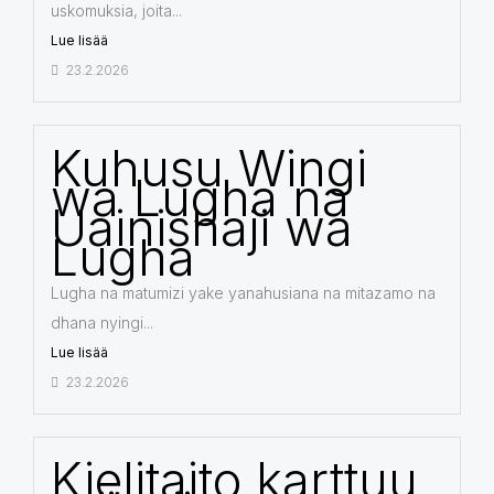
uskomuksia, joita...
Lue lisää
23.2.2026
Kuhusu Wingi
wa Lugha na
Uainishaji wa
Lugha
Lugha na matumizi yake yanahusiana na mitazamo na
dhana nyingi...
Lue lisää
23.2.2026
Kielitaito karttuu