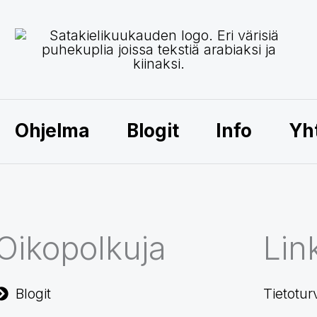
Ohjelma
Blogit
Info
Yh
Oikopolkuja
Link
Blogit
Tietotur