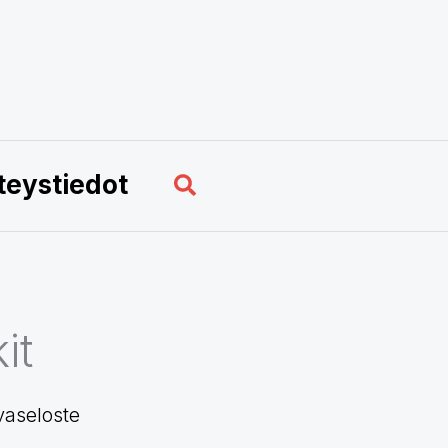
Hae
teystiedot
it
vaseloste