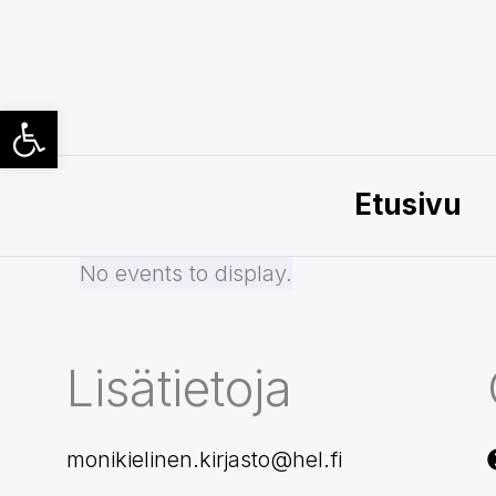
Siirry
sisältöön
Open toolbar
Etusivu
No events to display.
Lisätietoja
monikielinen.kirjasto@hel.fi