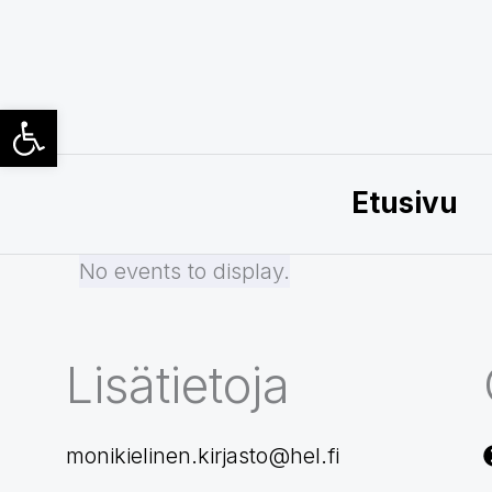
Siirry
sisältöön
Open toolbar
Etusivu
No events to display.
Lisätietoja
monikielinen.kirjasto@hel.fi