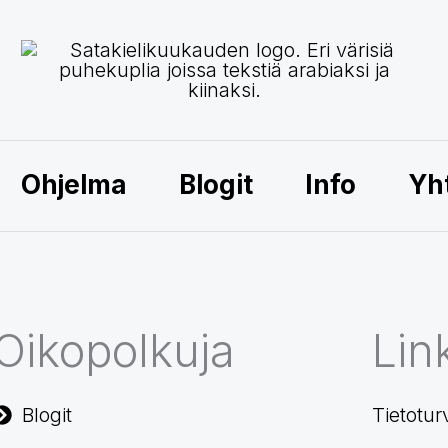
Ohjelma
Blogit
Info
Yh
Oikopolkuja
Link
Blogit
Tietotur