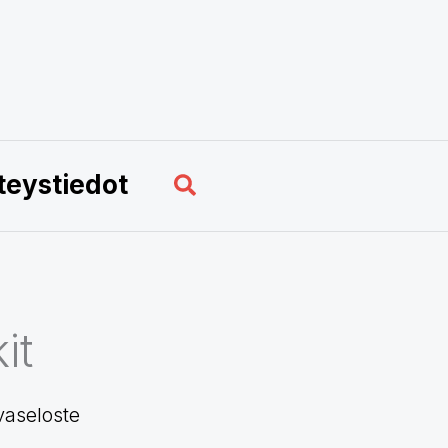
Hae
teystiedot
it
vaseloste