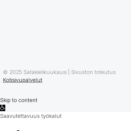
© 2025 Satakielikuukausi | Sivuston toteutus
Kotisivupalvelut
Skip to content
Open
toolbar
Saavutettavuus työkalut