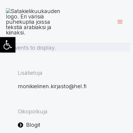
Siirry
sisältöön
Open toolbar
No events to display.
Lisätietoja
monikielinen.kirjasto@hel.fi
Oikopolkuja
Blogit