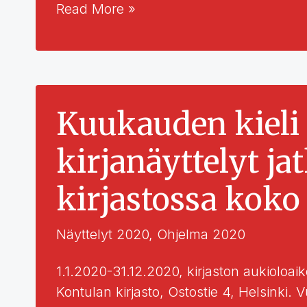
Languages
Read More »
In
Co-
ownership
/
Gemeinsam
Kuukauden kieli 
sprachen
kirjanäyttelyt j
leben
/
kirjastossa kok
Langues
en
partage
Näyttelyt 2020
,
Ohjelma 2020
/
1.1.2020-31.12.2020, kirjaston aukioloai
Att
Kontulan kirjasto, Ostostie 4, Helsinki.
uppleva