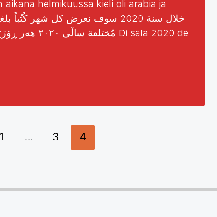
 aikana helmikuussa kieli oli arabia ja
Di sala 2020 de
1
…
3
4