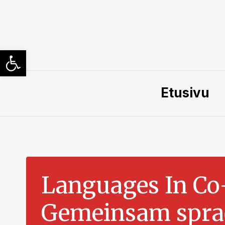
Siirry
sisältöön
Open toolbar
Etusivu
Languages In Co
Gemeinsam sprac