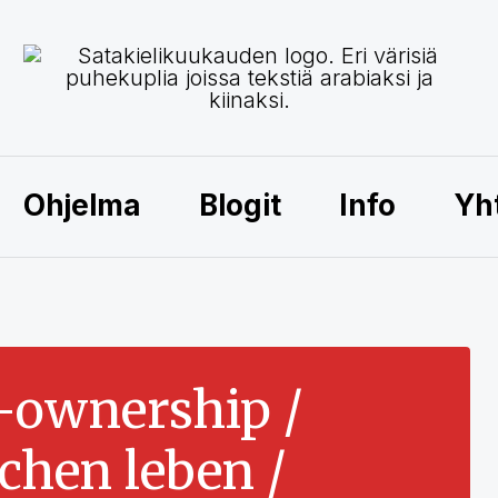
Ohjelma
Blogit
Info
Yh
-ownership /
hen leben /