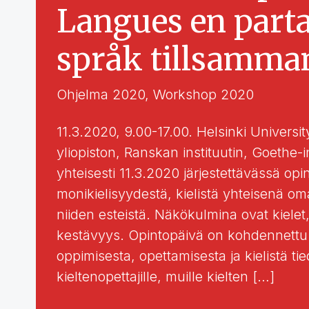
Langues en parta
språk tillsamma
Ohjelma 2020
,
Workshop 2020
11.3.2020, 9.00-17.00. Helsinki Universit
yliopiston, Ranskan instituutin, Goethe-in
yhteisesti 11.3.2020 järjestettävässä op
monikielisyydestä, kielistä yhteisenä om
niiden esteistä. Näkökulmina ovat kielet, 
kestävyys. Opintopäivä on kohdennettu kai
oppimisesta, opettamisesta ja kielistä ti
kieltenopettajille, muille kielten […]