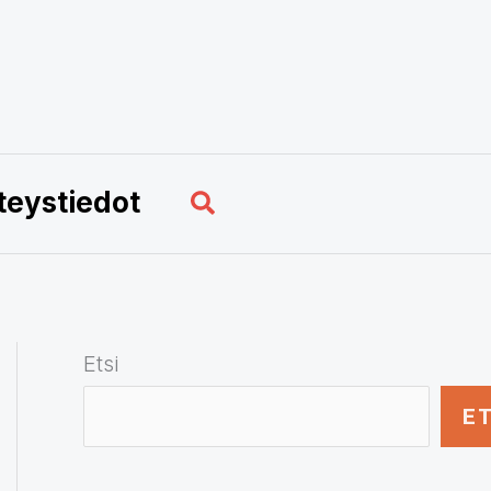
Hae
teystiedot
Etsi
ET