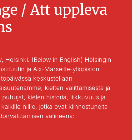
ge / Att uppleva
ns
y, Helsinki. (Below in English) Helsingin
stituutin ja Aix-Marseille-yliopiston
intopäivässä keskustellaan
aisuutenamme, kielten välittämisestä ja
puhujat, kielen historia, liikkuvuus ja
kille niille, jotka ovat kiinnostuneita
edonvälittämisen välineenä: