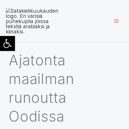
Siirry
sisältöön
Open toolbar
Ajatonta
maailman
runoutta
Oodissa