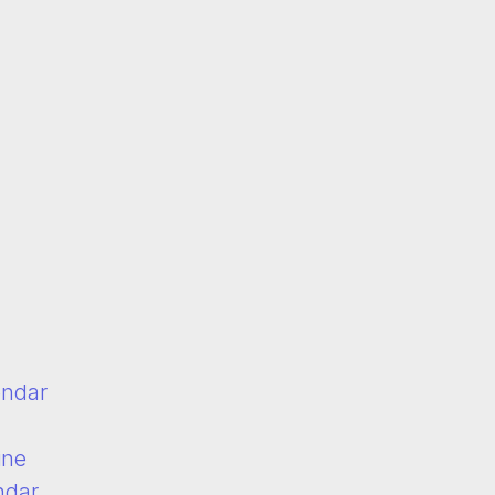
endar
ine
ndar