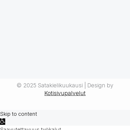
© 2025 Satakielikuukausi | Design by
Kotisivupalvelut
Skip to content
Open
toolbar
Saavutettavuus työkalut