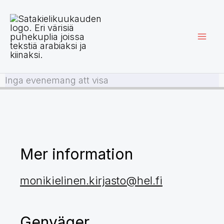
Hoppa
till
innehåll
Inga evenemang att visa
Mer information
monikielinen.kirjasto@hel.fi
Genväger