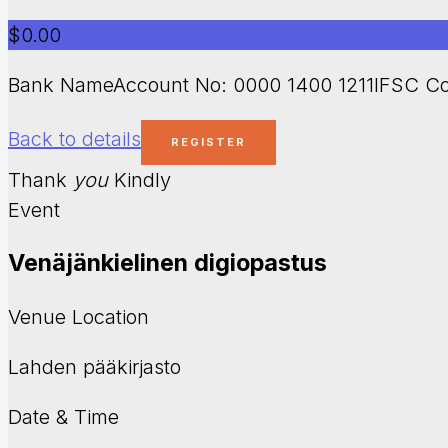
$0.00
Bank NameAccount No: 0000 1400 1211IFSC Co
Back to details
Thank
you
Kindly
Event
Venäjänkielinen digiopastus
Venue Location
Lahden pääkirjasto
Date & Time