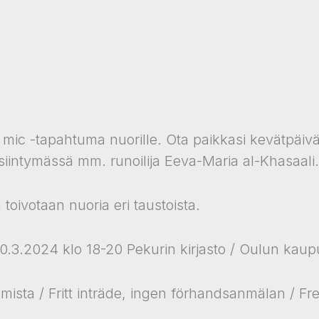
mic -tapahtuma nuorille. Ota paikkasi kevätpäiv
Esiintymässä mm. runoilija Eeva-Maria al-Khasaali
toivotaan nuoria eri taustoista.
0.3.2024 klo 18-20 Pekurin kirjasto / Oulun kaupu
umista / Fritt inträde, ingen förhandsanmälan / Fr