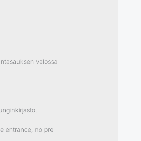
äntasauksen valossa
.
nginkirjasto.
ee entrance, no pre-