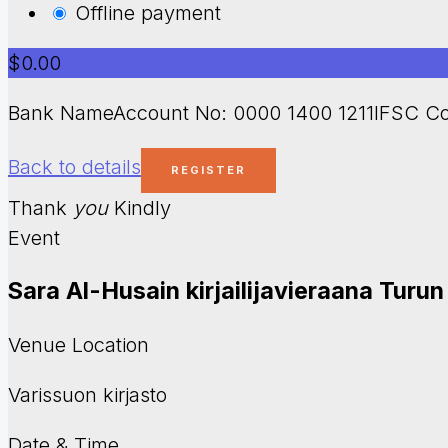
Offline payment
$0.00
Bank NameAccount No: 0000 1400 1211IFSC Co
Back to details
Thank
you
Kindly
Event
Sara Al-Husain kirjailijavieraana Turu
Venue Location
Varissuon kirjasto
Date & Time