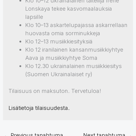
Klo 10–12 ukrainalainen taiteilija Irene
Lonskaya tekee kasvomaalauksia
lapsille
Klo 10–13 askartelupajassa askarrellaan
huovasta omia sorminukkeja
Klo 12–13 musiikkiesityksiä
Klo 12 iranilainen kansanmusiikkiyhtye
Aava ja musiikkiyhtye Soma
Klo 12.30 ukrainalainen musiikkiesitys
(Suomen Ukrainalaiset ry)
Tilaisuus on maksuton. Tervetuloa!
Lisätietoja tilaisuudesta.
←
Previous tapahtuma
Next tapahtuma
→