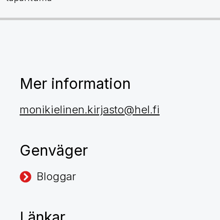
Mer information
monikielinen.kirjasto@hel.fi
Genväger
Bloggar
Länkar