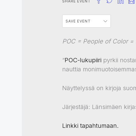
SHARE EVENT
SAVE EVENT
POC = People of Color = m
“
POC-lukupiiri
pyrkii nosta
nauttia monimuotoisemmasta
Näyttelyssä on kirjoja suom
Järjestäjä: Länsimäen kirja
Linkki tapahtumaan.