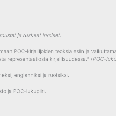
ustat ja ruskeat ihmiset.
maan POC-kirjailijoiden teoksia esiin ja vaikuttam
 representaatiosta kirjallisuudessa.” /
POC-lukup
eksi, englanniksi ja ruotsiksi.
sto ja POC-lukupiiri.