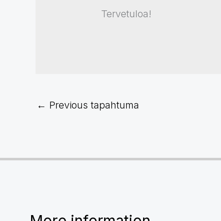
Tervetuloa!
←
Previous tapahtuma
More information