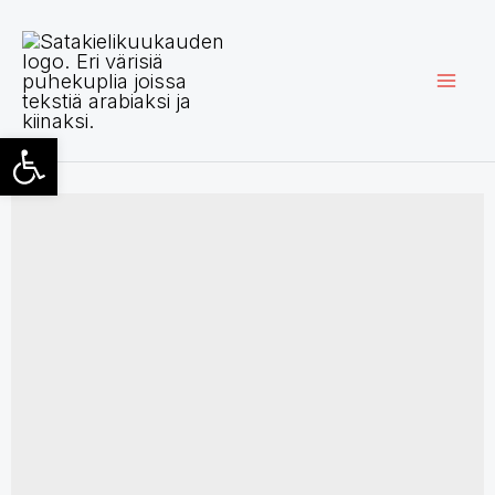
Skip
to
content
Open toolbar