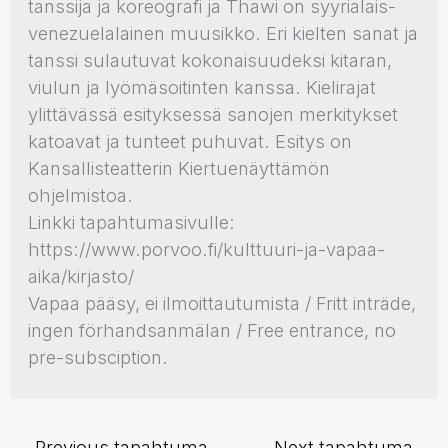
tanssija ja koreografi ja Thawi on syyrialais-
venezuelalainen muusikko. Eri kielten sanat ja
tanssi sulautuvat kokonaisuudeksi kitaran,
viulun ja lyömäsoitinten kanssa. Kielirajat
ylittävässä esityksessä sanojen merkitykset
katoavat ja tunteet puhuvat. Esitys on
Kansallisteatterin Kiertuenäyttämön
ohjelmistoa.
Linkki tapahtumasivulle:
https://www.porvoo.fi/kulttuuri-ja-vapaa-
aika/kirjasto/
Vapaa pääsy, ei ilmoittautumista / Fritt inträde,
ingen förhandsanmälan / Free entrance, no
pre-subsciption.
←
Previous tapahtuma
Next tapahtuma
→