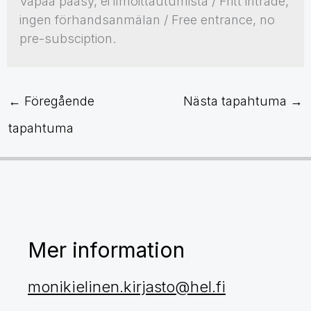
Vapaa pääsy, ei ilmoittautumista / Fritt inträde,
ingen förhandsanmälan / Free entrance, no
pre-subsciption.
←
Föregående
Nästa tapahtuma
→
tapahtuma
Mer information
monikielinen.kirjasto@hel.fi