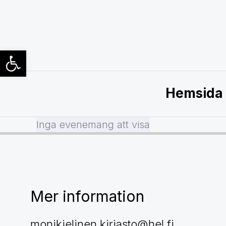
Hoppa
till
innehåll
Open toolbar
Hemsida
Inga evenemang att visa
Mer information
monikielinen.kirjasto@hel.fi