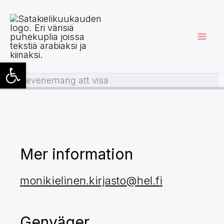
Hoppa
till
innehåll
Open toolbar
Inga evenemang att visa
Mer information
monikielinen.kirjasto@hel.fi
Genväger