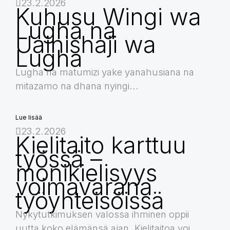
23.2.2026
Kuhusu Wingi wa
Lugha na
Uainishaji wa
Lugha
Lugha na matumizi yake yanahusiana na
mitazamo na dhana nyingi...
Lue lisää
23.2.2026
Kielitaito karttuu
työssä –
monikielisyys
voimavarana
työyhteisöissä
Nykytutkimuksen valossa ihminen oppii
uutta koko elämänsä ajan. Kielitaitoa voi...