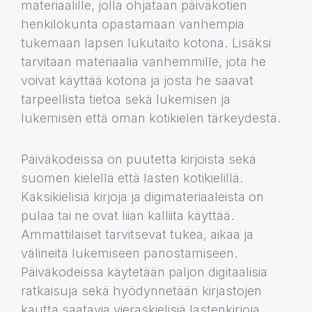
materiaalille, jolla ohjataan päiväkotien
henkilökunta opastamaan vanhempia
tukemaan lapsen lukutaito kotona. Lisäksi
tarvitaan materiaalia vanhemmille, jota he
voivat käyttää kotona ja josta he saavat
tarpeellista tietoa sekä lukemisen ja
lukemisen että oman kotikielen tärkeydestä.
Päiväkodeissa on puutetta kirjoista sekä
suomen kielellä että lasten kotikielillä.
Kaksikielisiä kirjoja ja digimateriaaleista on
pulaa tai ne ovat liian kalliita käyttää.
Ammattilaiset tarvitsevat tukea, aikaa ja
välineitä lukemiseen panostamiseen.
Päiväkodeissa käytetään paljon digitaalisia
ratkaisuja sekä hyödynnetään kirjastojen
kautta saatavia vieraskielisiä lastenkirjoja.