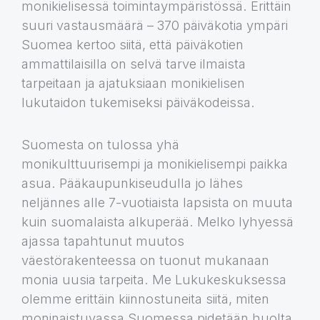
monikielisessä toimintaympäristössä. Erittäin
suuri vastausmäärä – 370 päiväkotia ympäri
Suomea kertoo siitä, että päiväkotien
ammattilaisilla on selvä tarve ilmaista
tarpeitaan ja ajatuksiaan monikielisen
lukutaidon tukemiseksi päiväkodeissa.
Suomesta on tulossa yhä
monikulttuurisempi ja monikielisempi paikka
asua. Pääkaupunkiseudulla jo lähes
neljännes alle 7-vuotiaista lapsista on muuta
kuin suomalaista alkuperää. Melko lyhyessä
ajassa tapahtunut muutos
väestörakenteessa on tuonut mukanaan
monia uusia tarpeita. Me Lukukeskuksessa
olemme erittäin kiinnostuneita siitä, miten
moninaistuvassa Suomessa pidetään huolta