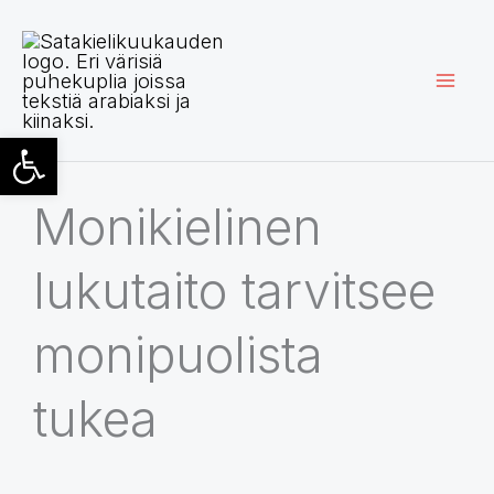
Siirry
sisältöön
Open toolbar
Monikielinen
lukutaito tarvitsee
monipuolista
tukea