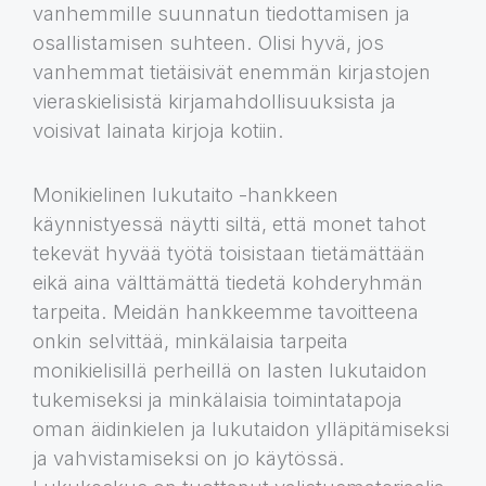
vanhemmille suunnatun tiedottamisen ja
osallistamisen suhteen. Olisi hyvä, jos
vanhemmat tietäisivät enemmän kirjastojen
vieraskielisistä kirjamahdollisuuksista ja
voisivat lainata kirjoja kotiin.
Monikielinen lukutaito -hankkeen
käynnistyessä näytti siltä, että monet tahot
tekevät hyvää työtä toisistaan tietämättään
eikä aina välttämättä tiedetä kohderyhmän
tarpeita. Meidän hankkeemme tavoitteena
onkin selvittää, minkälaisia tarpeita
monikielisillä perheillä on lasten lukutaidon
tukemiseksi ja minkälaisia toimintatapoja
oman äidinkielen ja lukutaidon ylläpitämiseksi
ja vahvistamiseksi on jo käytössä.