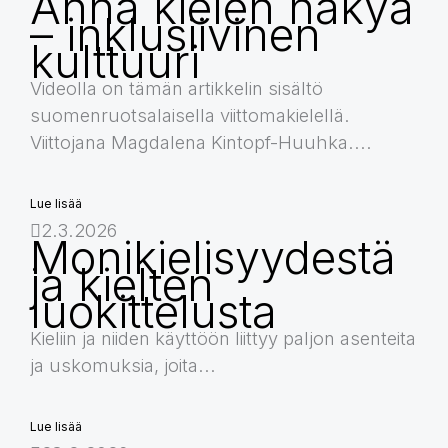
Anna kielen näkyä
– inklusiivinen
kulttuuri
Videolla on tämän artikkelin sisältö
suomenruotsalaisella viittomakielellä.
Viittojana Magdalena Kintopf-Huuhka....
Lue lisää
2.3.2026
Monikielisyydestä
ja kielten
luokittelusta
Kieliin ja niiden käyttöön liittyy paljon asenteita
ja uskomuksia, joita...
Lue lisää