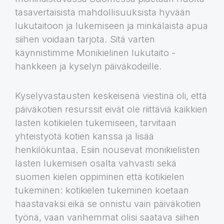
tasavertaisista mahdollisuuksista hyvään
lukutaitoon ja lukemiseen ja minkälaista apua
siihen voidaan tarjota. Sitä varten
käynnistimme Monikielinen lukutaito -
hankkeen ja kyselyn päiväkodeille.
Kyselyvastausten keskeisenä viestinä oli, että
päiväkotien resurssit eivät ole riittäviä kaikkien
lasten kotikielen tukemiseen, tarvitaan
yhteistyötä kotien kanssa ja lisää
henkilökuntaa. Esiin nousevat monikielisten
lasten lukemisen osalta vahvasti sekä
suomen kielen oppiminen että kotikielen
tukeminen: kotikielen tukeminen koetaan
haastavaksi eikä se onnistu vain päiväkotien
työnä, vaan vanhemmat olisi saatava siihen