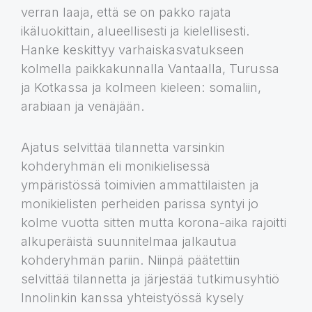
verran laaja, että se on pakko rajata
ikäluokittain, alueellisesti ja kielellisesti.
Hanke keskittyy varhaiskasvatukseen
kolmella paikkakunnalla Vantaalla, Turussa
ja Kotkassa ja kolmeen kieleen: somaliin,
arabiaan ja venäjään.
Ajatus selvittää tilannetta varsinkin
kohderyhmän eli monikielisessä
ympäristössä toimivien ammattilaisten ja
monikielisten perheiden parissa syntyi jo
kolme vuotta sitten mutta korona-aika rajoitti
alkuperäistä suunnitelmaa jalkautua
kohderyhmän pariin. Niinpä päätettiin
selvittää tilannetta ja järjestää tutkimusyhtiö
Innolinkin kanssa yhteistyössä kysely