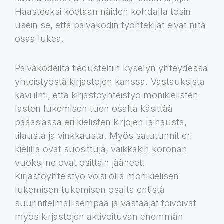
Haasteeksi koetaan näiden kohdalla tosin
usein se, että päiväkodin työntekijät eivät niitä
osaa lukea.
Päiväkodeilta tiedusteltiin kyselyn yhteydessä
yhteistyöstä kirjastojen kanssa. Vastauksista
kävi ilmi, että kirjastoyhteistyö monikielisten
lasten lukemisen tuen osalta käsittää
pääasiassa eri kielisten kirjojen lainausta,
tilausta ja vinkkausta. Myös satutunnit eri
kielillä ovat suosittuja, vaikkakin koronan
vuoksi ne ovat osittain jääneet.
Kirjastoyhteistyö voisi olla monikielisen
lukemisen tukemisen osalta entistä
suunnitelmallisempaa ja vastaajat toivoivat
myös kirjastojen aktivoituvan enemmän