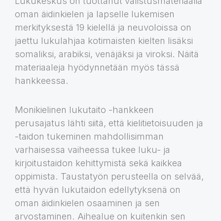
Lukukeskus on tuottanut valistusmateriaalia
oman äidinkielen ja lapselle lukemisen
merkityksestä 19 kielellä ja neuvoloissa on
jaettu lukulahjaa kotimaisten kielten lisäksi
somaliksi, arabiksi, venäjäksi ja viroksi. Näitä
materiaaleja hyödynnetään myös tässä
hankkeessa.
Monikielinen lukutaito -hankkeen
perusajatus lähti siitä, että kielitietoisuuden ja
-taidon tukeminen mahdollisimman
varhaisessa vaiheessa tukee luku- ja
kirjoitustaidon kehittymistä sekä kaikkea
oppimista. Taustatyön perusteella on selvää,
että hyvän lukutaidon edellytyksenä on
oman äidinkielen osaaminen ja sen
arvostaminen. Aihealue on kuitenkin sen