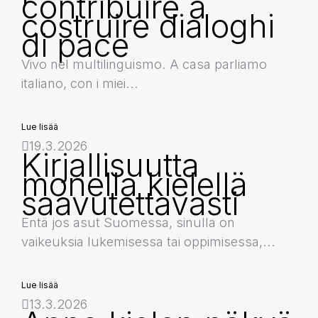
contribuire a
costruire dialoghi
di pace
Vivo nel multilinguismo. A casa parliamo
italiano, con i miei...
Lue lisää
19.3.2026
Kirjallisuutta
monella kielellä
saavutettavasti
Entä jos asut Suomessa, sinulla on
vaikeuksia lukemisessa tai oppimisessa,...
Lue lisää
13.3.2026